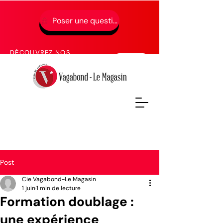
Poser une question
01 49 65 49 52
DÉCOUVREZ NOS
PROCHAINES FORMATIONS
Post
Cie Vagabond-Le Magasin
1 juin
1 min de lecture
Formation doublage :
une expérience