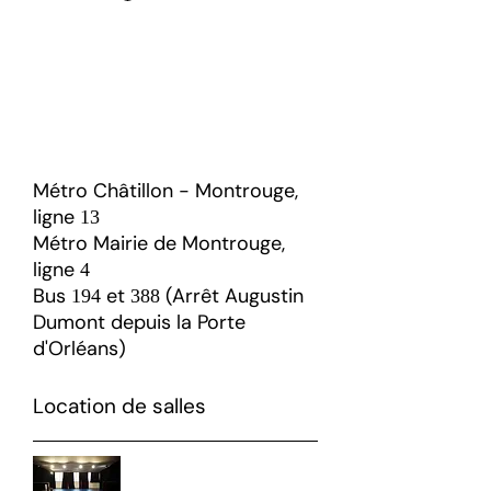
chaque représentation.
(Aucune entrée possible après le
début du spectacle)
Représentations au théâtre Le
Magasin à Malakoff
av Pierre Brossolette
144
Métro Châtillon - Montrouge,
ligne
13
Métro Mairie de Montrouge,
ligne
4
Bus
et
(Arrêt Augustin
194
388
Dumont depuis la Porte
d'Orléans)
Location de salles