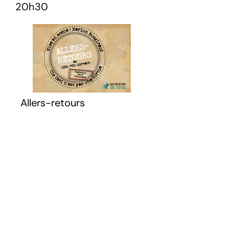
20h30
Allers-retours
Il était une fois un pont jeté
entre deux pays.
Sur ce pont, un ex-droguiste,
Havlicek, expulsé d’un côté de la
rive, pour cause de faillite, et
refusé de l’autre,
faute de papiers en règle. Il ne
peut rentrer dans son pays natal
et est contraint de faire des
allers-retours sur ce triste