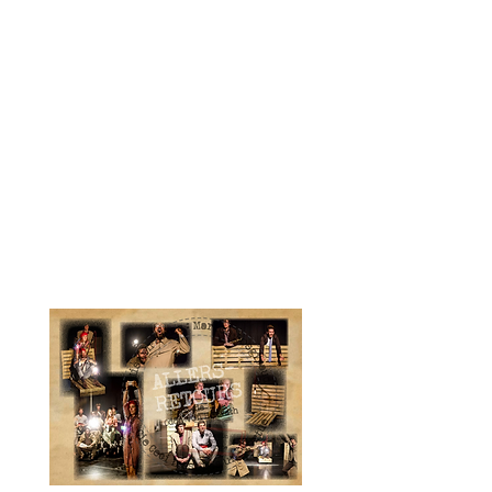
Création maquillage : Ophélie
Charpentier
Maquilleuses : Lucie Lisant,
Mathilde Madeleine
Création lumière: Mikaël
Gauluet, Arthur Oudot
Création musicale: Caroline
Dumontier, Clara Desautels
Avec: Amine Chaïb, Nina
Cruveiller, Clara Desautels,
Caroline Dumontier, Mikaël
Gauluet, Arthur Oudot, Marc
Stojanovic, François Vernaudon