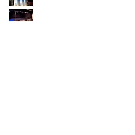
Vous êtes professionnels ou
amateurs, vous cherchez un
endroit confortable pour répéter et
mener à bien votre spectacle
(théâtre, concert, danse ...) jusqu'à
sa présentation publique.
Vous pouvez louer notre
théâtre et nos espaces de
répétitions ponctuellement ou
régulièrement
toute l'année. Les salles
peuvent être louées
j/
, de
7
7
h à
h.
07
00