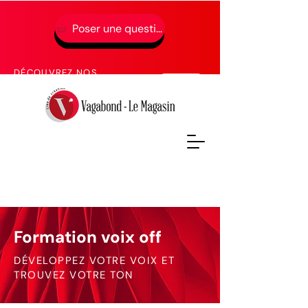
Poser une question
01 49 65 49 52
DÉCOUVREZ NOS
PROCHAINES FORMATIONS
Formation voix off
DÉVELOPPEZ VOTRE VOIX ET
TROUVEZ VOTRE TON