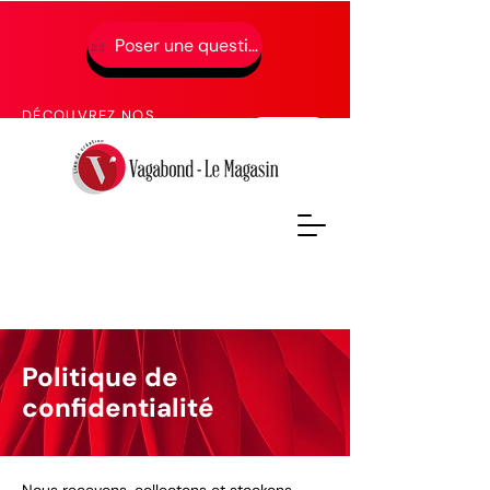
Poser une question
01 49 65 49 52
DÉCOUVREZ NOS
PROCHAINES FORMATIONS
Politique de
confidentialité