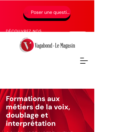
Poser une question
01 49 65 49 52
DÉCOUVREZ NOS
PROCHAINES FORMATIONS
Formations aux
métiers de la voix,
doublage et
interprétation