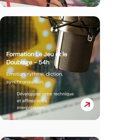
Formation Le Jeu et le
Doublage - 54h
Emotion, rythme, diction,
synchronisation.
Développez votre technique
et affinez votre
interprétation.