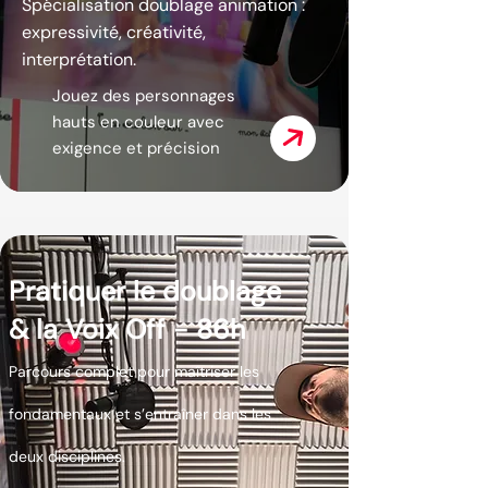
Spécialisation doublage animation :
expressivité, créativité,
interprétation.
Jouez des personnages
hauts en couleur avec
exigence et précision
Pratiquer le doublage
& la Voix Off - 86h
Parcours complet pour maîtriser les
fondamentaux et s’entraîner dans les
deux disciplines.