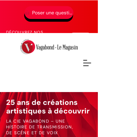
Poser une question
01 49 65 49 52
DÉCOUVREZ NOS
PROCHAINES FORMATIONS
25 ans de créations
artistiques à découvrir
LA CIE VAGABOND – UNE
HISTOIRE DE TRANSMISSION,
DE SCÈNE ET DE VOIX