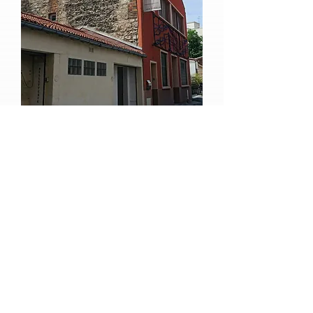
En résumé
La Cie Vagabond
Fondée en 1990, la Cie Vagabond a pour
activités principales la création de
spectacle vivant, la production
d'images et la transmission de savoir.
La Cie Vagabond est une équipe
artistique dirigée par Marc Adjadj, qui