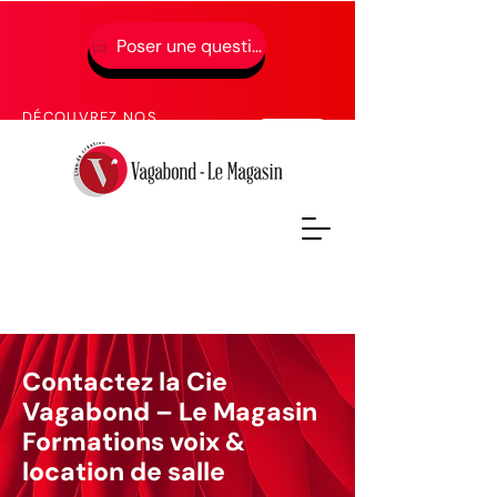
Poser une question
01 49 65 49 52
DÉCOUVREZ NOS
PROCHAINES FORMATIONS
Contactez la Cie
Vagabond – Le Magasin
Formations voix &
location de salle