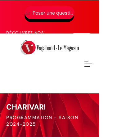
Poser une question
01 49 65 49 52
DÉCOUVREZ NOS
PROCHAINES FORMATIONS
CHARIVARI
PROGRAMMATION - SAISON
2024-2025