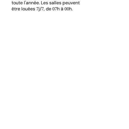
toute l'année. Les salles peuvent
être louées
j/
, de
h à
h.
7
7
07
00
Tarifs
Plein tarif :
€
15
Tarif réduit*:
€
10
* seniors
ans, demandeurs
+65
d’emploi, étudiants
ans, familles
-26
nombreuses, minima sociaux,
Malakoffiots
Avez-vous des besoins spécifiques
que nous devons prendre en
compte pour vous accueillir ?
Réservations
01 49 65 49 52
ou sur
theatre@lemagasin.org
Accueil du public et ouverture du
bar
min avant et après chaque
45