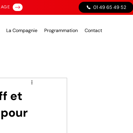
LAGE
01 49 65 49 52
La Compagnie
Programmation
Contact
f et
 pour