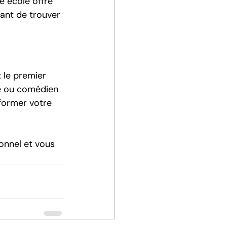
e école offre 
tant de trouver 
 le premier 
le ou comédien 
former votre 
onnel et vous 