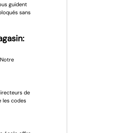
ous guident 
bloqués sans 
gasin: 
 Notre 
irecteurs de 
 les codes 