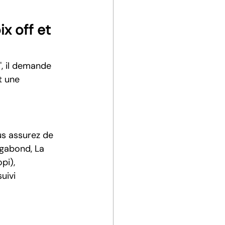
x off et 
, il demande 
t une 
us assurez de 
gabond, La 
pi), 
uivi 