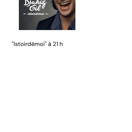
"Istoirdémoi" à 21 h
Production La Gargouille
Pour la sortie de son premier
album " Istoirdémoi ", découvrez
l'univers poétique et mélodique
de Djahîz GIL dans un concert
inédit en version trio.
Habitué à chanter du
répertoire de la chanson
française depuis plus de
ans,
15
Djahîz GIL, comédien et
musicien, nous offre ce premier
album, sorte de petit voyage