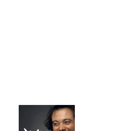
son copain Fantasio se joue de
la situation, Suzy est paumée.
Régis Bardon auteur
contemporain crée là une
comédie loufoque sur le mythe
d'Orphée. Rythme, poésie,
philosophie, les comédiens
embarquent les spectateurs
dans une comédie du non
retour...quoique.
Avec Jérémy Harnay, Nicolas
Quesnel, Julie Allainmat
Mise en scène de Djahîz Gil