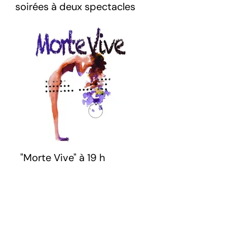
soirées à deux spectacles
"Morte Vive" à 19 h
Par la Compagnie des
PasPerdus
Sur le mythe d'Orphée
revisité. Albert J tourne en rond
en quête du souvenir de l'aimée,