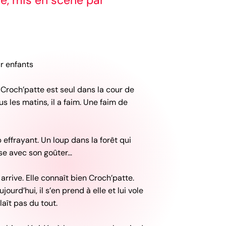
e, mis en scène par
r enfants
Croch’patte est seul dans la cour de
s les matins, il a faim. Une faim de
p effrayant. Un loup dans la forêt qui
se avec son goûter…
arrive. Elle connaît bien Croch’patte.
ourd’hui, il s’en prend à elle et lui vole
laît pas du tout.