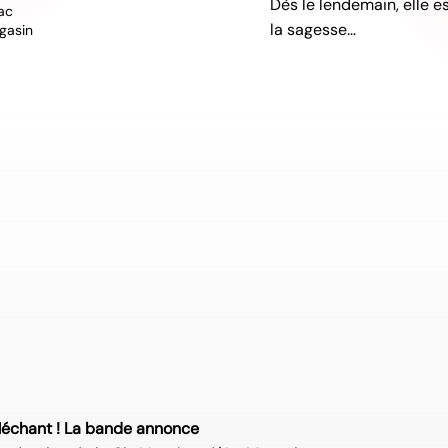
Dès le lendemain, elle e
ac
la sagesse…
gasin
échant ! La bande annonce