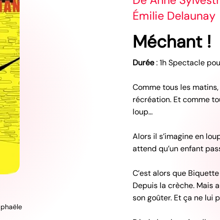
De Anne Sylvestr
Émilie Delaunay
Méchant !
Durée
: 1h Spectacle pou
Comme tous les matins, 
récréation. Et comme tou
loup…
Alors il s’imagine en lou
attend qu’un enfant pas
C’est alors que Biquette 
Depuis la crèche. Mais auj
son goûter. Et ça ne lui p
aphaële