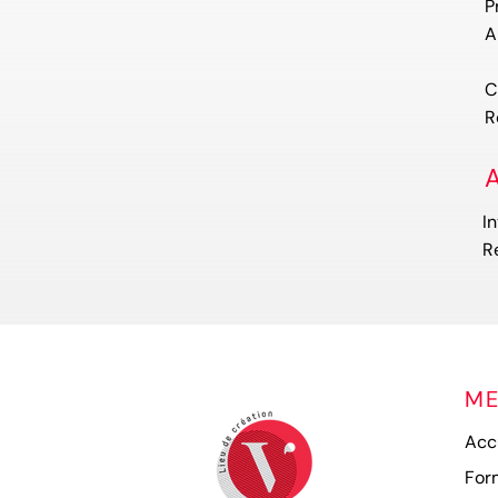
P
A
C
R
A
I
R
M
Acc
For