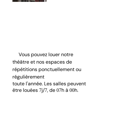
Vous êtes professionnels ou
amateurs, vous cherchez un
endroit confortable pour répéter
et mener à bien votre spectacle
(théâtre, concert, danse ...)
jusqu'à sa présentation
publique.
Vous pouvez louer notre
théâtre et nos espaces de
répétitions ponctuellement ou
régulièrement
toute l'année. Les salles peuvent
être louées
j/
, de
h à
h.
7
7
07
00
Tarifs
Plein tarif :
€
15
Tarif réduit*:
€
10
* seniors
ans, demandeurs
+65
d’emploi, étudiants
ans, familles
-26