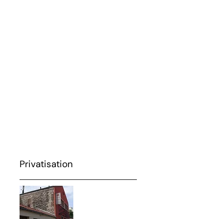
Leonardi, Mathilde Levesque,
Marie-Anne Mestre
Scénographie : Grégoire
Faucheux
Création lumière : Nicolas
Faucheux
Création costumes : Camille
Pénager
Régie générale : Jean-Frédéric
Berthier
Production : Diane Erenberk
Privatisation