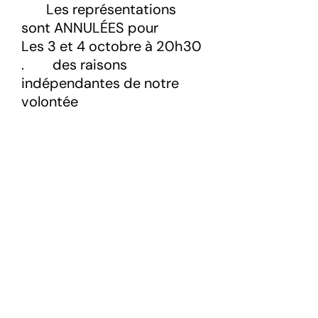
Les représentations
sont ANNULÉES pour
Les 3 et 4 octobre à 20h30
. des raisons
indépendantes de notre
volontée
Tragédie familale
Vestiges_Fureur dresse le
portrait d’une famille presque
ordinaire à l’aube des années
2000. Dans ce salon/salle à
manger, autour de la table de
repas majestueuse, au détour
de conversations de tous les
jours, la famille se révèle.T
ensions, non-dits, disputes,
petites joies, chuchotements,
secrets... au fil des souvenirs qui
s'égrènent la famille se dévoile,