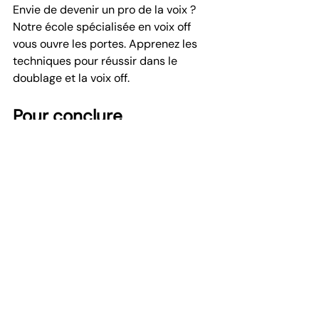
Envie de devenir un pro de la voix ? 
Notre école spécialisée en voix off 
vous ouvre les portes. Apprenez les 
techniques pour réussir dans le 
doublage et la voix off. 
Pour conclure
En bref, se former dans une école 
spécialisée dans la voix off, c'est un 
peu comme avoir une carte pour 
explorer un monde plein de 
possibilités. Ça demande du travail, 
bien sûr, et il faut être prêt à 
apprendre et à s'adapter. Mais avec 
les bonnes bases et un peu de 
pratique, on peut vraiment construire 
une carrière intéressante. C'est une 